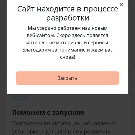
×
Сайт находится в процессе
разработки
Мы усердно работаем над новым
веб‑сайтом. Скоро здесь появятся
Подготовим счет
интересные материалы и сервисы.
Благодарим за понимание и ждём вас
Согласуем позицию, стоимость и
снова!
условия покупки перед оплатой.
Закрыть
Поможем с запуском
Подскажем по активации, обновлению,
установке и дальнейшему развитию