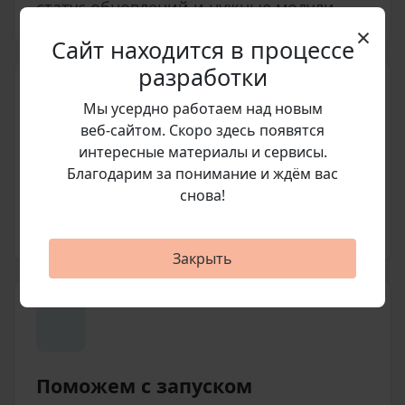
статус обновлений и нужные модули.
×
Сайт находится в процессе
разработки
Мы усердно работаем над новым
веб‑сайтом. Скоро здесь появятся
интересные материалы и сервисы.
Подготовим счет
Благодарим за понимание и ждём вас
снова!
Согласуем позицию, стоимость и
условия покупки перед оплатой.
Закрыть
Поможем с запуском