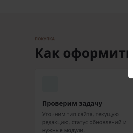
ПОКУПКА
Как оформит
Проверим задачу
Уточним тип сайта, текущую
редакцию, статус обновлений и
нужные модули.