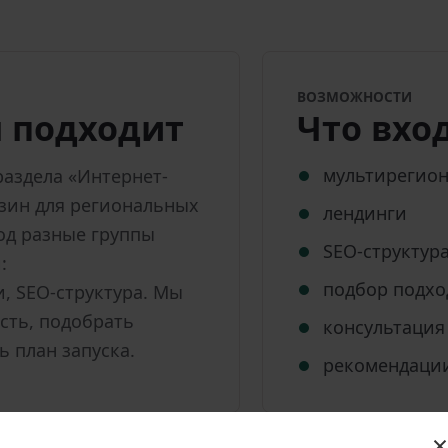
ВОЗМОЖНОСТИ
ч подходит
Что вхо
мультирегион
раздела «Интернет-
зин для региональных
лендинги
од разные группы
SEO-структур
:
подбор подх
, SEO-структура. Мы
сть, подобрать
консультация
ь план запуска.
рекомендации
×