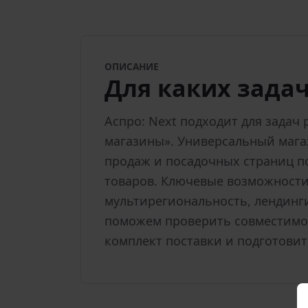
ОПИСАНИЕ
Для каких зада
Аспро: Next подходит для задач 
магазины». Универсальный мага
продаж и посадочных страниц п
товаров. Ключевые возможности
мультирегиональность, лендинги
поможем проверить совместимо
комплект поставки и подготовит