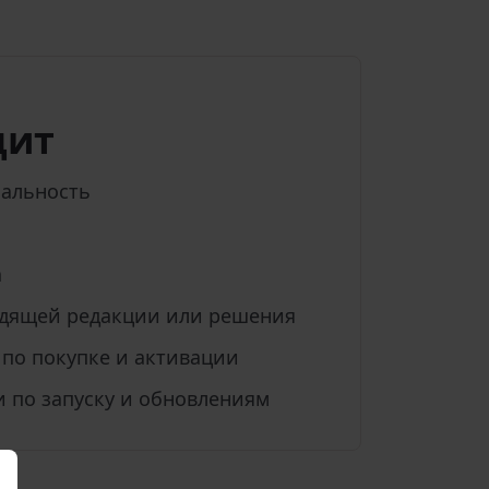
дит
альность
а
одящей редакции или решения
 по покупке и активации
 по запуску и обновлениям