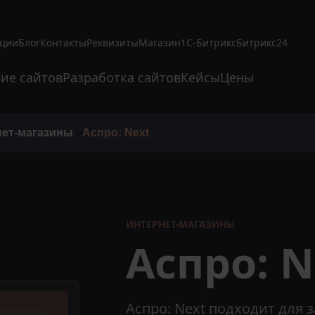
кции
Блог
Контакты
Реквизиты
Магазин
1С-Битрикс
Битрикс24
ие сайтов
Разработка сайтов
Кейсы
Цены
нет-магазины
>
Аспро: Next
ИНТЕРНЕТ-МАГАЗИНЫ
Аспро: N
Аспро: Next подходит для 