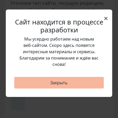
Уточним тип сайта, текущую редакцию,
статус обновлений и нужные модули.
×
Сайт находится в процессе
разработки
Мы усердно работаем над новым
веб‑сайтом. Скоро здесь появятся
интересные материалы и сервисы.
Подготовим счет
Благодарим за понимание и ждём вас
снова!
Согласуем позицию, стоимость и
условия покупки перед оплатой.
Закрыть