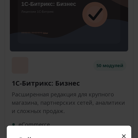
50 модулей
1С-Битрикс: Бизнес
Расширенная редакция для крупного
магазина, партнерских сетей, аналитики
и сложных продаж.
eCommerce
×
аналитика