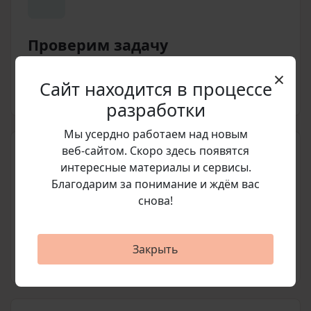
Проверим задачу
Уточним тип сайта, текущую редакцию,
×
Сайт находится в процессе
статус обновлений и нужные модули.
разработки
Мы усердно работаем над новым
веб‑сайтом. Скоро здесь появятся
интересные материалы и сервисы.
Благодарим за понимание и ждём вас
снова!
Подготовим счет
Согласуем позицию, стоимость и
Закрыть
условия покупки перед оплатой.