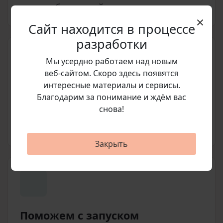
статус обновлений и нужные модули.
×
Сайт находится в процессе
разработки
Мы усердно работаем над новым
веб‑сайтом. Скоро здесь появятся
интересные материалы и сервисы.
Подготовим счет
Благодарим за понимание и ждём вас
снова!
Согласуем позицию, стоимость и
условия покупки перед оплатой.
Закрыть
Поможем с запуском