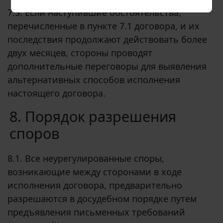
7.5. Если наступившие обстоятельства,
перечисленные в пункте 7.1 договора, и их
последствия продолжают действовать более
двух месяцев, стороны проводят
дополнительные переговоры для выявления
альтернативных способов исполнения
настоящего договора.
8. Порядок разрешения
споров
8.1. Все неурегулированные споры,
возникающие между сторонами в ходе
исполнения договора, предварительно
разрешаются в досудебном порядке путем
предъявления письменных требований