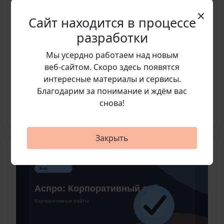
×
быстрый запуск
Сайт находится в процессе
карточки услуг
разработки
форма заявки
Мы усердно работаем над новым
веб‑сайтом. Скоро здесь появятся
интересные материалы и сервисы.
от 31 920 руб.
Благодарим за понимание и ждём вас
39 900 руб.
снова!
Подробнее
Закрыть