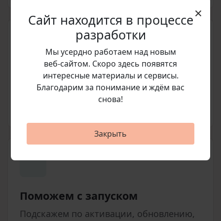
×
Сайт находится в процессе
разработки
Мы усердно работаем над новым
веб‑сайтом. Скоро здесь появятся
Подготовим счет
интересные материалы и сервисы.
Благодарим за понимание и ждём вас
Согласуем позицию, стоимость и
снова!
условия покупки перед оплатой.
Закрыть
Поможем с запуском
Подскажем по активации, обновлению,