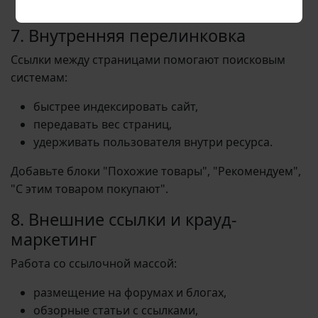
продаж.
7. Внутренняя перелинковка
Ссылки между страницами помогают поисковым
системам:
быстрее индексировать сайт,
передавать вес страниц,
удерживать пользователя внутри ресурса.
Добавьте блоки "Похожие товары", "Рекомендуем",
"С этим товаром покупают".
8. Внешние ссылки и крауд-
маркетинг
Работа со ссылочной массой:
размещение на форумах и блогах,
обзорные статьи с ссылками,